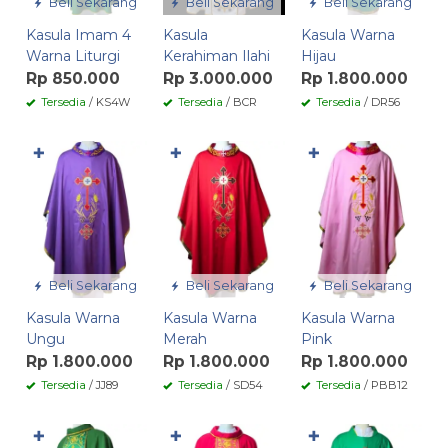
Beli Sekarang
Beli Sekarang
Beli Sekarang
Kasula Imam 4
Kasula
Kasula Warna
Warna Liturgi
Kerahiman Ilahi
Hijau
Rp 850.000
Rp 3.000.000
Rp 1.800.000
Tersedia
/ KS4W
Tersedia
/ BCR
Tersedia
/ DR56
✚
✚
✚
Beli Sekarang
Beli Sekarang
Beli Sekarang
Kasula Warna
Kasula Warna
Kasula Warna
Ungu
Merah
Pink
Rp 1.800.000
Rp 1.800.000
Rp 1.800.000
Tersedia
/ JJ89
Tersedia
/ SD54
Tersedia
/ PBB12
✚
✚
✚