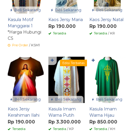
Beli Sekarang
Beli Sekarang
Beli Sekarang
Kasula Motif
Kaos Jersy Maria
Kaos Jersy Natal
Manggarai 1
Rp 190.000
Rp 190.000
*Harga Hubungi
Tersedia
Tersedia
/ KR
CS
Pre Order
/ KSM1
✚
✚
Edisi Terbatas
Beli Sekarang
Beli Sekarang
Beli Sekarang
Kaos Jersy
Kasula Imam
Kasula Imam
Kerahiman Ilahi
Warna Putih
Warna Hijau
Rp 190.000
Rp 3.300.000
Rp 850.000
Tersedia
Tersedia
/ KP
Tersedia
/ KH