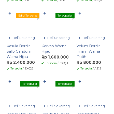
Tersedia
/ ZXC
Tersedia
/ XC12
Tersedia
/ 43QA
✚
✚
✚
Edisi Terbatas
Terpopuler
Beli Sekarang
Beli Sekarang
Beli Sekarang
Kasula Bordir
Korkap Warna
Velum Bordir
Salib Gandum
Hijau
Imam Warna
Warna Hijau
Putih
Rp 1.600.000
Rp 2.400.000
Rp 800.000
Tersedia
/ ZX1QA
Tersedia
/ ZXC23
Tersedia
/ AZ12
✚
✚
✚
Terpopuler
Terpopuler
Beli Sekarang
Beli Sekarang
Beli Sekarang