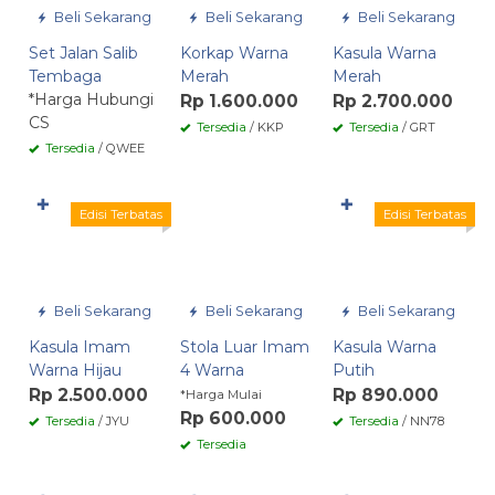
Beli Sekarang
Beli Sekarang
Beli Sekarang
Set Jalan Salib
Korkap Warna
Kasula Warna
Tembaga
Merah
Merah
*Harga Hubungi
Rp 1.600.000
Rp 2.700.000
CS
Tersedia
/ KKP
Tersedia
/ GRT
Tersedia
/ QWEE
✚
✚
Edisi Terbatas
Edisi Terbatas
Beli Sekarang
Beli Sekarang
Beli Sekarang
Kasula Imam
Stola Luar Imam
Kasula Warna
Warna Hijau
4 Warna
Putih
Rp 2.500.000
Rp 890.000
*Harga Mulai
Rp 600.000
Tersedia
/ JYU
Tersedia
/ NN78
Tersedia