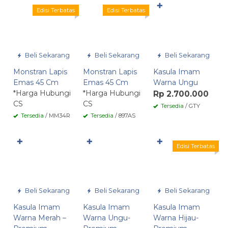
✚
Edisi Terbatas
Edisi Terbatas
Beli Sekarang
Beli Sekarang
Beli Sekarang
Monstran Lapis
Monstran Lapis
Kasula Imam
Emas 45 Cm
Emas 45 Cm
Warna Ungu
*Harga Hubungi
*Harga Hubungi
Rp 2.700.000
CS
CS
Tersedia
/ GTY
Tersedia
/ MM34R
Tersedia
/ 897AS
✚
✚
✚
Edisi Terbatas
Beli Sekarang
Beli Sekarang
Beli Sekarang
Kasula Imam
Kasula Imam
Kasula Imam
Warna Merah –
Warna Ungu-
Warna Hijau-