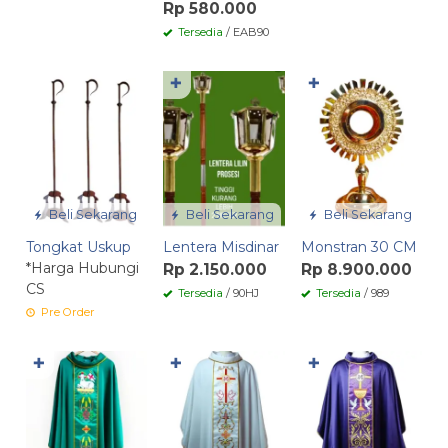
Rp 580.000
Tersedia
/ EAB90
✚
✚
Beli Sekarang
Beli Sekarang
Beli Sekarang
Tongkat Uskup
Lentera Misdinar
Monstran 30 CM
*Harga Hubungi
Rp 2.150.000
Rp 8.900.000
CS
Tersedia
/ 90HJ
Tersedia
/ 989
Pre Order
✚
✚
✚