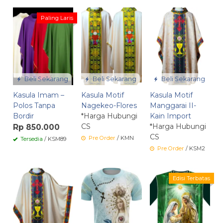
Paling Laris
Beli Sekarang
Beli Sekarang
Beli Sekarang
Kasula Imam –
Kasula Motif
Kasula Motif
Polos Tanpa
Nagekeo-Flores
Manggarai II-
Bordir
*Harga Hubungi
Kain Import
CS
*Harga Hubungi
Rp 850.000
CS
Pre Order
/ KMN
Tersedia
/ KSM89
Pre Order
/ KSM2
Edisi Terbatas