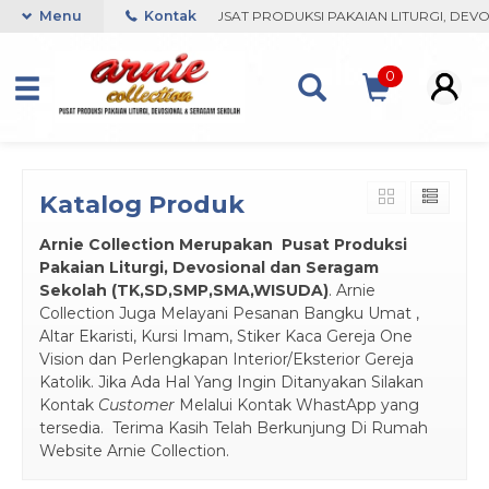
OGYAKARTA
Menu
PUSAT PRODUKSI PAKAIAN LITURGI, DEVOSIONAL, DA
Kontak
0
Katalog Produk
Arnie Colle
ction Merupakan Pusat Produksi
Pakaian Liturgi, Devosional dan Seragam
Sekolah (TK,SD,SMP,SMA,WISUDA)
. Arnie
Collection Juga Melayani Pesanan Bangku Umat ,
Altar Ekaristi, Kursi Imam, Stiker Kaca Gereja One
Vision dan Perlengkapan Interior/Eksterior Gereja
Katolik. Jika Ada Hal Yang Ingin Ditanyakan Silakan
Kontak
Customer
Melalui Kontak WhastApp yang
tersedia. Terima Kasih Telah Berkunjung Di Rumah
Website Arnie Collection.