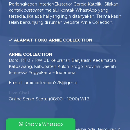
Perlengkapan Interior/Eksterior Gereja Katolik. Silakan
kontak
customer
melalui kontak WhastApp yang
tersedia, jika ada hal yang ingin ditanyakan. Terima kasih
telah berkunjung di rumah website Arnie Collection.
ALAMAT TOKO ARNIE COLLECTION
ARNIE COLLECTION
Boro, RT 01/ RW 01. Kelurahan Banjarasri, Kecamatan
Kalibawang, Kabupaten Kulon Progo Provinsi Daerah
Istimewa Yogyakarta – Indonesia
E-mail : arniecollection728@gmail
Live Chat
Online Senin-Sabtu (08:00 – 16:00) WIB
Chat via Whatsapp
Arnie Collection
- Toko Online Serba Ada, Termurah &