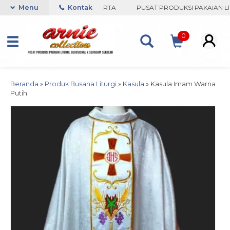
COLLECTION-BORO, YOGYAKARTA
Menu
Kontak
PUSAT PRODUKSI PAKAIAN LIT
0
Beranda
»
Produk Busana Liturgi
»
Kasula
»
Kasula Imam Warna
Putih