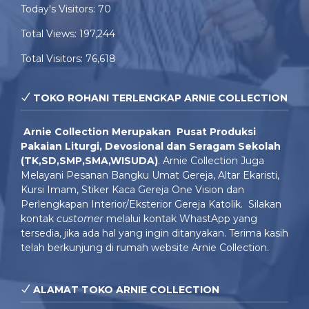
Today's Visitors:
70
Total Views:
197,244
Total Visitors:
76,618
TOKO ROHANI TERLENGKAP ARNIE COLLECTION
Arnie Colle
ction Merupakan Pusat Produksi
Pakaian Liturgi, Devosional dan Seragam Sekolah
(TK,SD,SMP,SMA,WISUDA)
. Arnie Collection Juga
Melayani Pesanan Bangku Umat Gereja, Altar Ekaristi,
Kursi Imam, Stiker Kaca Gereja One Vision dan
Perlengkapan Interior/Eksterior Gereja Katolik. Silakan
kontak
customer
melalui kontak WhastApp yang
tersedia, jika ada hal yang ingin ditanyakan. Terima kasih
telah berkunjung di rumah website Arnie Collection.
ALAMAT TOKO ARNIE COLLECTION