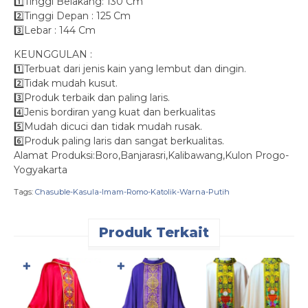
1️⃣Tinggi Belakang: 130 Cm
2️⃣Tinggi Depan : 125 Cm
3️⃣Lebar : 144 Cm
KEUNGGULAN :
1️⃣Terbuat dari jenis kain yang lembut dan dingin.
2️⃣Tidak mudah kusut.
3️⃣Produk terbaik dan paling laris.
4️⃣Jenis bordiran yang kuat dan berkualitas
5️⃣Mudah dicuci dan tidak mudah rusak.
6️⃣Produk paling laris dan sangat berkualitas.
Alamat Produksi:Boro,Banjarasri,Kalibawang,Kulon Progo-
Yogyakarta
Tags:
Chasuble-Kasula-Imam-Romo-Katolik-Warna-Putih
Produk Terkait
✚
✚
K
K
R