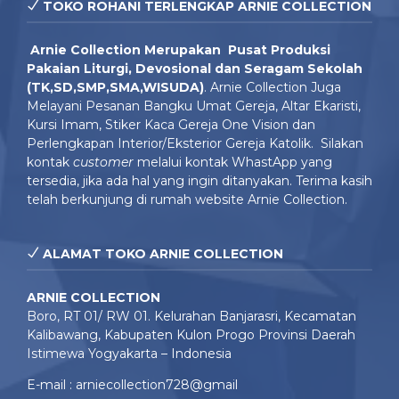
TOKO ROHANI TERLENGKAP ARNIE COLLECTION
Arnie Colle
ction Merupakan Pusat Produksi
Pakaian Liturgi, Devosional dan Seragam Sekolah
(TK,SD,SMP,SMA,WISUDA)
. Arnie Collection Juga
Melayani Pesanan Bangku Umat Gereja, Altar Ekaristi,
Kursi Imam, Stiker Kaca Gereja One Vision dan
Perlengkapan Interior/Eksterior Gereja Katolik. Silakan
kontak
customer
melalui kontak WhastApp yang
tersedia, jika ada hal yang ingin ditanyakan. Terima kasih
telah berkunjung di rumah website Arnie Collection.
ALAMAT TOKO ARNIE COLLECTION
ARNIE COLLECTION
Boro, RT 01/ RW 01. Kelurahan Banjarasri, Kecamatan
Kalibawang, Kabupaten Kulon Progo Provinsi Daerah
Istimewa Yogyakarta – Indonesia
E-mail : arniecollection728@gmail