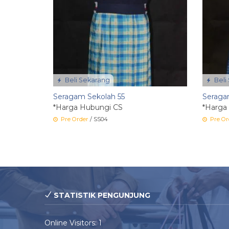
Beli Sekarang
Beli
Seragam Sekolah 55
Seraga
*Harga Hubungi CS
*Harga
Pre Order
/ SS04
Pre Or
STATISTIK PENGUNJUNG
Online Visitors:
1