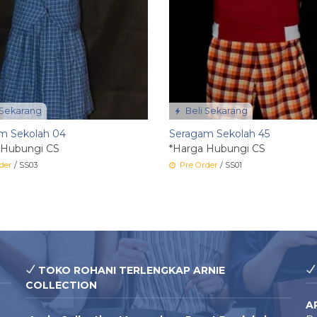
 Sekarang
Beli Sekarang
m Sekolah 04
Seragam Sekolah 45
 Hubungi CS
*Harga Hubungi CS
der
/ SS03
Pre Order
/ SS01
TOKO ROHANI TERLENGKAP ARNIE
COLLECTION
A