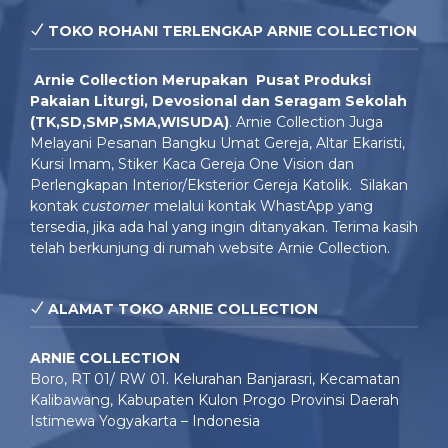
TOKO ROHANI TERLENGKAP ARNIE COLLECTION
Arnie Colle
ction Merupakan Pusat Produksi
Pakaian Liturgi, Devosional dan Seragam Sekolah
(TK,SD,SMP,SMA,WISUDA)
. Arnie Collection Juga
Melayani Pesanan Bangku Umat Gereja, Altar Ekaristi,
Kursi Imam, Stiker Kaca Gereja One Vision dan
Perlengkapan Interior/Eksterior Gereja Katolik. Silakan
kontak
customer
melalui kontak WhastApp yang
tersedia, jika ada hal yang ingin ditanyakan. Terima kasih
telah berkunjung di rumah website Arnie Collection.
ALAMAT TOKO ARNIE COLLECTION
ARNIE COLLECTION
Boro, RT 01/ RW 01. Kelurahan Banjarasri, Kecamatan
Kalibawang, Kabupaten Kulon Progo Provinsi Daerah
Istimewa Yogyakarta – Indonesia