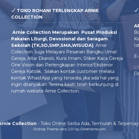
TOKO ROHANI TERLENGKAP ARNIE
COLLECTION
A
Arnie Colle
ction Merupakan Pusat Produksi
Bo
Pakaian Liturgi, Devosional dan Seragam
Ka
Sekolah (TK,SD,SMP,SMA,WISUDA)
. Arnie
Is
Collection Juga Melayani Pesanan Bangku Umat
E-
Gereja, Altar Ekaristi, Kursi Imam, Stiker Kaca Gereja
One Vision dan Perlengkapan Interior/Eksterior
L
Gereja Katolik. Silakan kontak
customer
melalui
On
kontak WhastApp yang tersedia, jika ada hal yang
ingin ditanyakan. Terima kasih telah berkunjung di
rumah website Arnie Collection.
Arnie Collection
- Toko Online Serba Ada, Termurah & Terpercay
Olzhop Theme
versi 2.0.1 by Oketheme.com