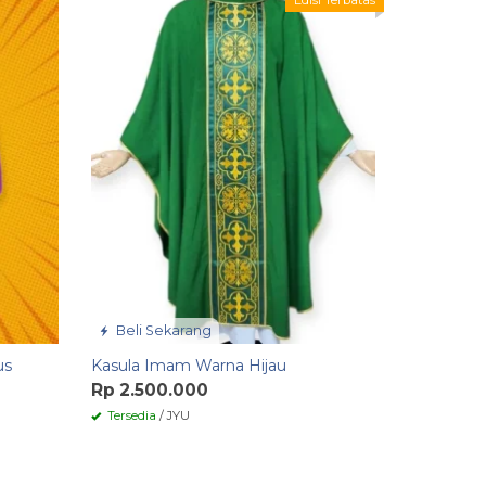
Edisi Terbatas
Rp 2.79
Tersedia
/
Beli Sekarang
us
Kasula Imam Warna Hijau
Rp 2.500.000
Tersedia
/ JYU