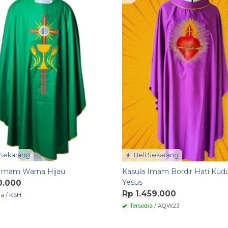
 Sekarang
Beli Sekarang
 Imam Warna Hijau
Kasula Imam Bordir Hati Kud
Yesus
0.000
Rp 1.459.000
ia
/ KSH
Tersedia
/ AQW23