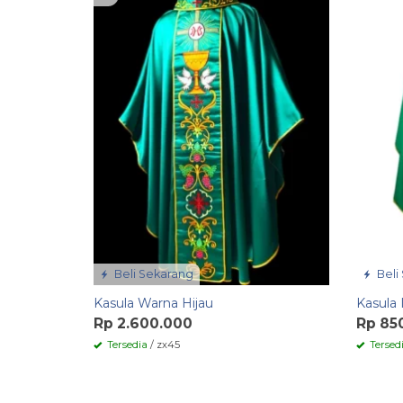
Beli Sekarang
Beli
Kasula Warna Hijau
Kasula
Rp 2.600.000
Rp 85
Tersedia
/ zx45
Tersed