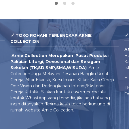
TOKO ROHANI TERLENGKAP ARNIE
COLLECTION
A
Arnie Colle
ction Merupakan Pusat Produksi
Bo
Pakaian Liturgi, Devosional dan Seragam
Ka
Sekolah (TK,SD,SMP,SMA,WISUDA)
. Arnie
Is
Collection Juga Melayani Pesanan Bangku Umat
E-
Gereja, Altar Ekaristi, Kursi Imam, Stiker Kaca Gereja
One Vision dan Perlengkapan Interior/Eksterior
L
Gereja Katolik. Silakan kontak
customer
melalui
On
kontak WhastApp yang tersedia, jika ada hal yang
ingin ditanyakan. Terima kasih telah berkunjung di
rumah website Arnie Collection.