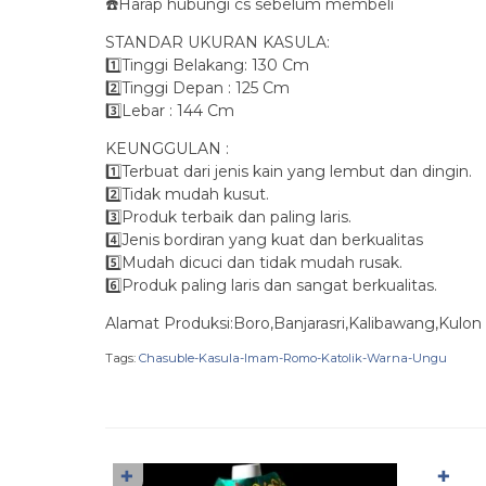
☎️Harap hubungi cs sebelum membeli
STANDAR UKURAN KASULA:
1️⃣Tinggi Belakang: 130 Cm
2️⃣Tinggi Depan : 125 Cm
3️⃣Lebar : 144 Cm
KEUNGGULAN :
1️⃣Terbuat dari jenis kain yang lembut dan dingin.
2️⃣Tidak mudah kusut.
3️⃣Produk terbaik dan paling laris.
4️⃣Jenis bordiran yang kuat dan berkualitas
5️⃣Mudah dicuci dan tidak mudah rusak.
6️⃣Produk paling laris dan sangat berkualitas.
Alamat Produksi:Boro,Banjarasri,Kalibawang,Kulon
Tags:
Chasuble-Kasula-Imam-Romo-Katolik-Warna-Ungu
✚
✚