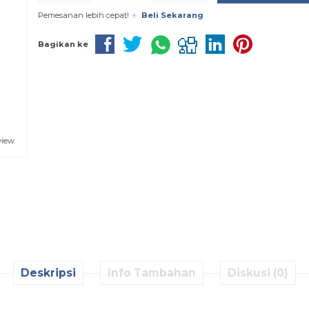
Pemesanan lebih cepat!
Beli Sekarang
Bagikan ke
view
Deskripsi
Info Tambahan
Diskusi (0)