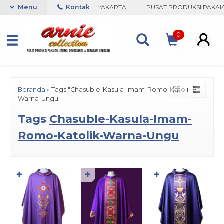
NIE COLLECTION-BORO, YOGYAKARTA
Menu
Kontak
PUSAT PRODUKSI PAKAIAN
0
Beranda
»
Tags "Chasuble-Kasula-Imam-Romo-Katolik-
Warna-Ungu"
Tags
Chasuble-Kasula-Imam-
Romo-Katolik-Warna-Ungu
✚
✚
✚