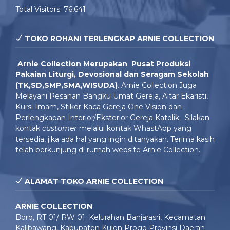
Total Visitors:
76,641
TOKO ROHANI TERLENGKAP ARNIE COLLECTION
Arnie Colle
ction Merupakan Pusat Produksi
Pakaian Liturgi, Devosional dan Seragam Sekolah
(TK,SD,SMP,SMA,WISUDA)
. Arnie Collection Juga
Melayani Pesanan Bangku Umat Gereja, Altar Ekaristi,
Kursi Imam, Stiker Kaca Gereja One Vision dan
Perlengkapan Interior/Eksterior Gereja Katolik. Silakan
kontak
customer
melalui kontak WhastApp yang
tersedia, jika ada hal yang ingin ditanyakan. Terima kasih
telah berkunjung di rumah website Arnie Collection.
ALAMAT TOKO ARNIE COLLECTION
ARNIE COLLECTION
Boro, RT 01/ RW 01. Kelurahan Banjarasri, Kecamatan
Kalibawang, Kabupaten Kulon Progo Provinsi Daerah