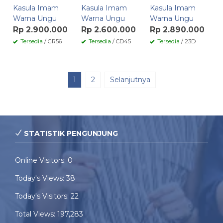
Kasula Imam
Kasula Imam
Kasula Imam
Warna Ungu
Warna Ungu
Warna Ungu
Rp 2.900.000
Rp 2.600.000
Rp 2.890.000
Tersedia
/ GR56
Tersedia
/ CD45
Tersedia
/ 23D
1
2
Selanjutnya
STATISTIK PENGUNJUNG
Online Visitors:
0
Today's Views:
38
Today's Visitors:
22
Total Views:
197,283