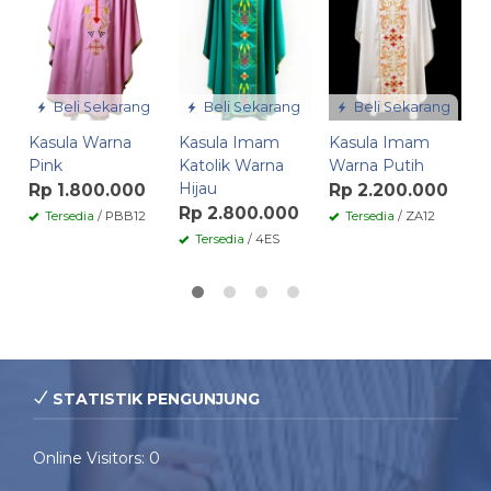
R
Beli Sekarang
Beli Sekarang
Beli Sekarang
Kasula Warna
Kasula Imam
Kasula Imam
Pink
Katolik Warna
Warna Putih
Hijau
Rp 1.800.000
Rp 2.200.000
Rp 2.800.000
Tersedia
/ PBB12
Tersedia
/ ZA12
Tersedia
/ 4ES
STATISTIK PENGUNJUNG
Online Visitors:
0