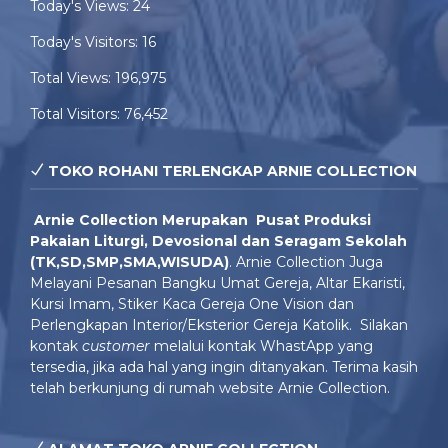
Today's Views:
24
Today's Visitors:
16
Total Views:
196,975
Total Visitors:
76,452
TOKO ROHANI TERLENGKAP ARNIE COLLECTION
Arnie Colle
ction Merupakan Pusat Produksi
Pakaian Liturgi, Devosional dan Seragam Sekolah
(TK,SD,SMP,SMA,WISUDA)
. Arnie Collection Juga
Melayani Pesanan Bangku Umat Gereja, Altar Ekaristi,
Kursi Imam, Stiker Kaca Gereja One Vision dan
Perlengkapan Interior/Eksterior Gereja Katolik. Silakan
kontak
customer
melalui kontak WhastApp yang
tersedia, jika ada hal yang ingin ditanyakan. Terima kasih
telah berkunjung di rumah website Arnie Collection.