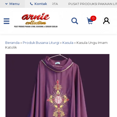
COLLECTION-BORO, YOGYAKARTA
Menu
Kontak
PUSAT PRODUKSI PAKAIAN LITU
0
Beranda
»
Produk Busana Liturgi
»
Kasula
»
Kasula Ungu Imam
Katolik