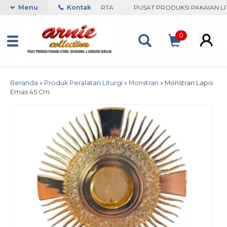
COLLECTION-BORO, YOGYAKARTA
Menu
Kontak
PUSAT PRODUKSI PAKAIAN LIT
0
Beranda
»
Produk Peralatan Liturgi
»
Monstran
»
Monstran Lapis
Emas 45 Cm