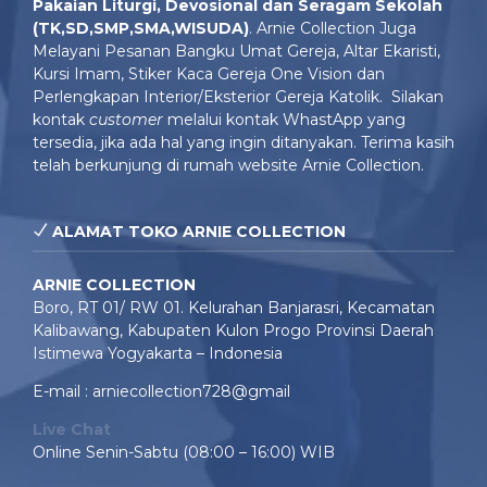
Pakaian Liturgi, Devosional dan Seragam Sekolah
(TK,SD,SMP,SMA,WISUDA)
. Arnie Collection Juga
Melayani Pesanan Bangku Umat Gereja, Altar Ekaristi,
Kursi Imam, Stiker Kaca Gereja One Vision dan
Perlengkapan Interior/Eksterior Gereja Katolik. Silakan
kontak
customer
melalui kontak WhastApp yang
tersedia, jika ada hal yang ingin ditanyakan. Terima kasih
telah berkunjung di rumah website Arnie Collection.
ALAMAT TOKO ARNIE COLLECTION
ARNIE COLLECTION
Boro, RT 01/ RW 01. Kelurahan Banjarasri, Kecamatan
Kalibawang, Kabupaten Kulon Progo Provinsi Daerah
Istimewa Yogyakarta – Indonesia
E-mail : arniecollection728@gmail
Live Chat
Online Senin-Sabtu (08:00 – 16:00) WIB