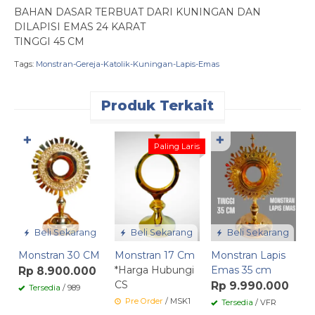
BAHAN DASAR TERBUAT DARI KUNINGAN DAN
DILAPISI EMAS 24 KARAT
TINGGI 45 CM
Tags:
Monstran-Gereja-Katolik-Kuningan-Lapis-Emas
Produk Terkait
✚
✚
M
Paling Laris
E
*
C
Beli Sekarang
Beli Sekarang
Beli Sekarang
Monstran 30 CM
Monstran 17 Cm
Monstran Lapis
*Harga Hubungi
Emas 35 cm
Rp 8.900.000
CS
Rp 9.990.000
Tersedia
/ 989
Pre Order
/ MSK1
Tersedia
/ VFR