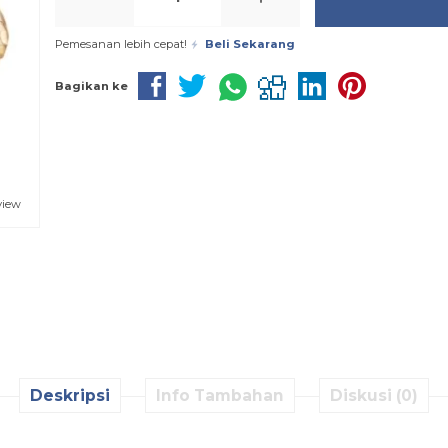
Pemesanan lebih cepat!
Beli Sekarang
Bagikan ke
view
Deskripsi
Info Tambahan
Diskusi (0)