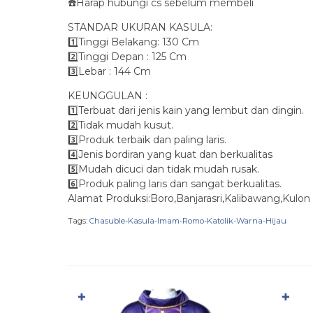
☎️Harap hubungi cs sebelum membeli
STANDAR UKURAN KASULA:
1️⃣Tinggi Belakang: 130 Cm
2️⃣Tinggi Depan : 125 Cm
3️⃣Lebar : 144 Cm
KEUNGGULAN :
1️⃣Terbuat dari jenis kain yang lembut dan dingin.
2️⃣Tidak mudah kusut.
3️⃣Produk terbaik dan paling laris.
4️⃣Jenis bordiran yang kuat dan berkualitas
5️⃣Mudah dicuci dan tidak mudah rusak.
6️⃣Produk paling laris dan sangat berkualitas.
Alamat Produksi:Boro,Banjarasri,Kalibawang,Kulon
Tags:
Chasuble-Kasula-Imam-Romo-Katolik-Warna-Hijau
✚
✚