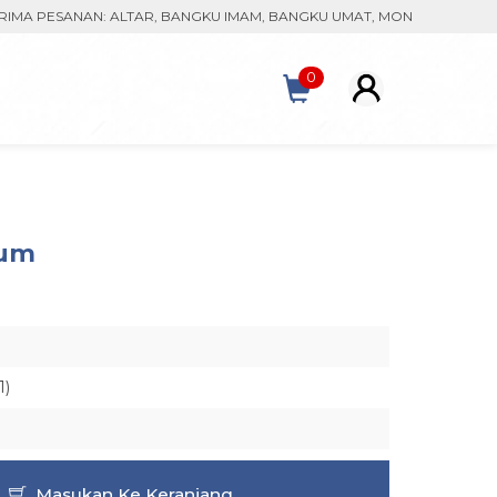
ESANAN: ALTAR, BANGKU IMAM, BANGKU UMAT, MONSTRAN, KACA PATR
0
ium
1)
Masukan Ke Keranjang