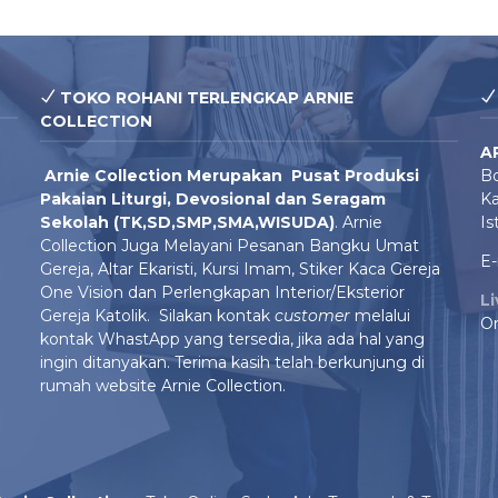
TOKO ROHANI TERLENGKAP ARNIE
COLLECTION
A
Arnie Colle
ction Merupakan Pusat Produksi
Bo
Pakaian Liturgi, Devosional dan Seragam
Ka
Sekolah (TK,SD,SMP,SMA,WISUDA)
. Arnie
Is
Collection Juga Melayani Pesanan Bangku Umat
E-
Gereja, Altar Ekaristi, Kursi Imam, Stiker Kaca Gereja
One Vision dan Perlengkapan Interior/Eksterior
L
Gereja Katolik. Silakan kontak
customer
melalui
On
kontak WhastApp yang tersedia, jika ada hal yang
ingin ditanyakan. Terima kasih telah berkunjung di
rumah website Arnie Collection.