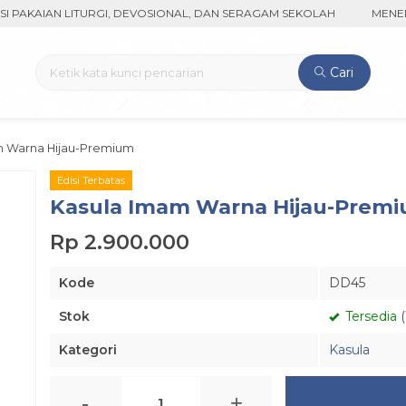
AIAN LITURGI, DEVOSIONAL, DAN SERAGAM SEKOLAH
MENERIMA P
Cari
m Warna Hijau-Premium
Edisi Terbatas
Kasula Imam Warna Hijau-Prem
Rp 2.900.000
Kode
DD45
Stok
Tersedia
(
Kategori
Kasula
-
+