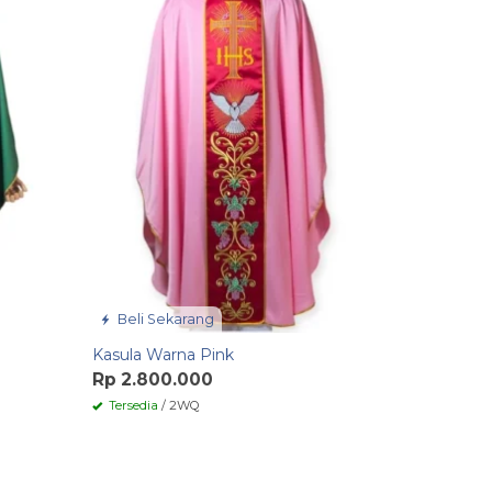
Rp 850.
Tersedia
/
Beli Sekarang
Kasula Warna Pink
Rp 2.800.000
Tersedia
/ 2WQ