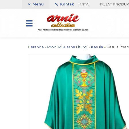
O ARNIE COLLECTION-BORO, YOGYAKARTA
Menu
Kontak
PUSAT PRODUKSI PAK
Beranda
»
Produk Busana Liturgi
»
Kasula
»
Kasula Ima