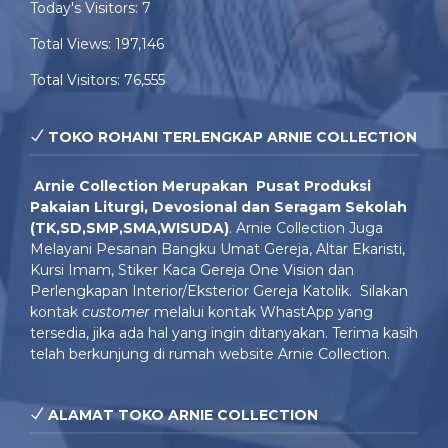
Today's Visitors:
7
Total Views:
197,146
Total Visitors:
76,555
TOKO ROHANI TERLENGKAP ARNIE COLLECTION
Arnie Colle
ction Merupakan Pusat Produksi
Pakaian Liturgi, Devosional dan Seragam Sekolah
(TK,SD,SMP,SMA,WISUDA)
. Arnie Collection Juga
Melayani Pesanan Bangku Umat Gereja, Altar Ekaristi,
Kursi Imam, Stiker Kaca Gereja One Vision dan
Perlengkapan Interior/Eksterior Gereja Katolik. Silakan
kontak
customer
melalui kontak WhastApp yang
tersedia, jika ada hal yang ingin ditanyakan. Terima kasih
telah berkunjung di rumah website Arnie Collection.
ALAMAT TOKO ARNIE COLLECTION