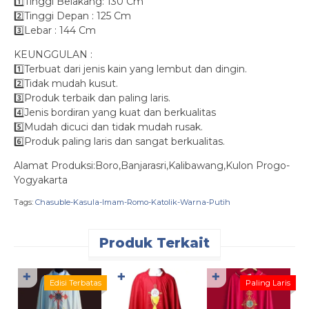
1️⃣Tinggi Belakang: 130 Cm
2️⃣Tinggi Depan : 125 Cm
3️⃣Lebar : 144 Cm
KEUNGGULAN :
1️⃣Terbuat dari jenis kain yang lembut dan dingin.
2️⃣Tidak mudah kusut.
3️⃣Produk terbaik dan paling laris.
4️⃣Jenis bordiran yang kuat dan berkualitas
5️⃣Mudah dicuci dan tidak mudah rusak.
6️⃣Produk paling laris dan sangat berkualitas.
Alamat Produksi:Boro,Banjarasri,Kalibawang,Kulon Progo-
Yogyakarta
Tags:
Chasuble-Kasula-Imam-Romo-Katolik-Warna-Putih
Produk Terkait
✚
✚
✚
K
Edisi Terbatas
Paling Laris
W