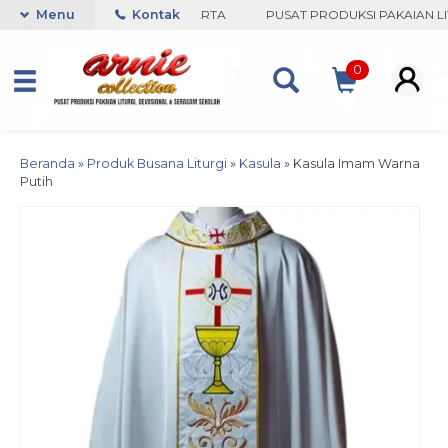
COLLECTION-BORO, YOGYAKARTA
Menu
Kontak
PUSAT PRODUKSI PAKAIAN LITU
0
Beranda
»
Produk Busana Liturgi
»
Kasula
»
Kasula Imam Warna
Putih