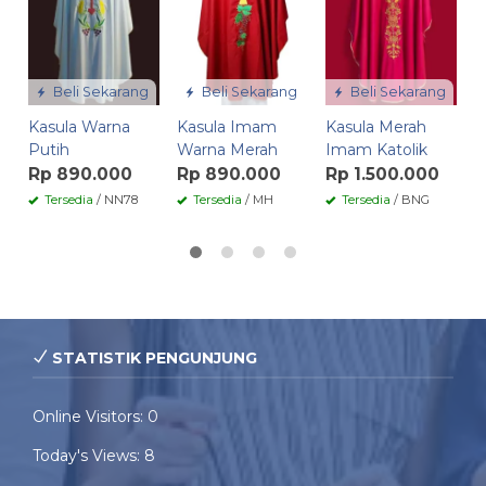
R
Beli Sekarang
Beli Sekarang
Beli Sekarang
Kasula Warna
Kasula Imam
Kasula Merah
Putih
Warna Merah
Imam Katolik
Rp 890.000
Rp 890.000
Rp 1.500.000
Tersedia
/ NN78
Tersedia
/ MH
Tersedia
/ BNG
STATISTIK PENGUNJUNG
Online Visitors:
0
Today's Views:
8