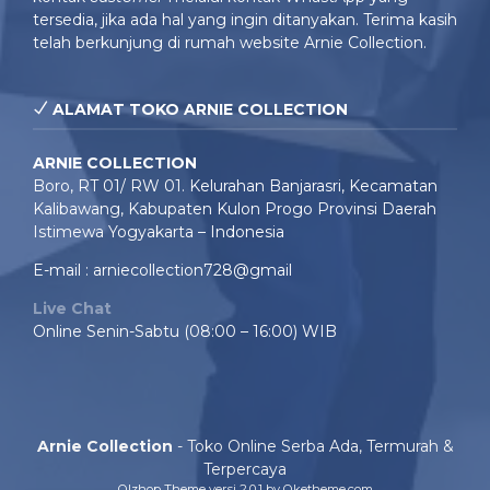
tersedia, jika ada hal yang ingin ditanyakan. Terima kasih
telah berkunjung di rumah website Arnie Collection.
ALAMAT TOKO ARNIE COLLECTION
ARNIE COLLECTION
Boro, RT 01/ RW 01. Kelurahan Banjarasri, Kecamatan
Kalibawang, Kabupaten Kulon Progo Provinsi Daerah
Istimewa Yogyakarta – Indonesia
E-mail : arniecollection728@gmail
Live Chat
Online Senin-Sabtu (08:00 – 16:00) WIB
Arnie Collection
- Toko Online Serba Ada, Termurah &
Terpercaya
Olzhop Theme
versi 2.0.1 by Oketheme.com