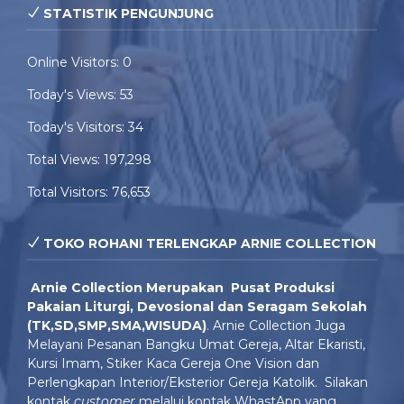
STATISTIK PENGUNJUNG
Online Visitors:
0
Today's Views:
53
Today's Visitors:
34
Total Views:
197,298
Total Visitors:
76,653
TOKO ROHANI TERLENGKAP ARNIE COLLECTION
Arnie Colle
ction Merupakan Pusat Produksi
Pakaian Liturgi, Devosional dan Seragam Sekolah
(TK,SD,SMP,SMA,WISUDA)
. Arnie Collection Juga
Melayani Pesanan Bangku Umat Gereja, Altar Ekaristi,
Kursi Imam, Stiker Kaca Gereja One Vision dan
Perlengkapan Interior/Eksterior Gereja Katolik. Silakan
kontak
customer
melalui kontak WhastApp yang