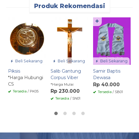
Produk Rekomendasi
✚
K
W
R
Beli Sekarang
Beli Sekarang
Beli Sekarang
Piksis
Salib Gantung
Samir Baptis
*Harga Hubungi
Corpus Viber
Dewasa
CS
Rp 40.000
*Harga Mulai
Rp 230.000
Tersedia
/ PK05
Tersedia
/ SB01
Tersedia
/ SN01