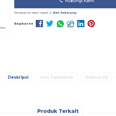
Hubungi Kami
Pemesanan lebih cepat!
Beli Sekarang
Bagikan ke
view
Deskripsi
Info Tambahan
Diskusi (0)
Produk Terkait