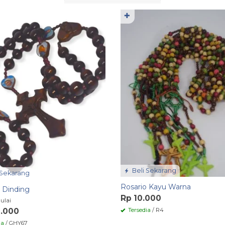
✚
Beli Sekarang
 Sekarang
Rosario Kayu Warna
 Dinding
Rp 10.000
ulai
Tersedia
/ R4
0.000
ia
/ GHY67