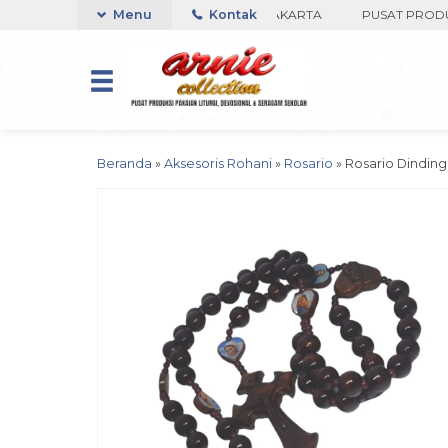
TOKO ARNIE COLLECTION-BORO, YOGYAKARTA
Menu
Kontak
PUSAT PRODUKSI P
Beranda
»
Aksesoris Rohani
»
Rosario
»
Rosario Dinding