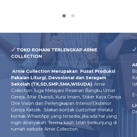
TOKO ROHANI TERLENGKAP ARNIE
COLLECTION
A
Arnie Colle
ction Merupakan Pusat Produksi
Bo
Pakaian Liturgi, Devosional dan Seragam
Ka
Sekolah (TK,SD,SMP,SMA,WISUDA)
. Arnie
Is
Collection Juga Melayani Pesanan Bangku Umat
E-
Gereja, Altar Ekaristi, Kursi Imam, Stiker Kaca Gereja
One Vision dan Perlengkapan Interior/Eksterior
L
Gereja Katolik. Silakan kontak
customer
melalui
On
kontak WhastApp yang tersedia, jika ada hal yang
ingin ditanyakan. Terima kasih telah berkunjung di
rumah website Arnie Collection.