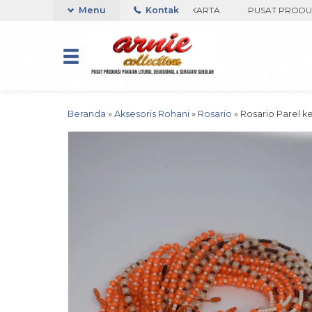
OKO ARNIE COLLECTION-BORO, YOGYAKARTA
Menu
Kontak
PUSAT PRODUKSI PA
Beranda
»
Aksesoris Rohani
»
Rosario
»
Rosario Parel ke