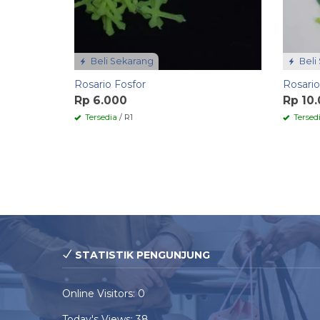
Beli Sekarang
Beli
Rosario Fosfor
Rosari
Rp 6.000
Rp 10
Tersedia
/ R1
Tersed
STATISTIK PENGUNJUNG
Online Visitors:
0
Today's Views:
38