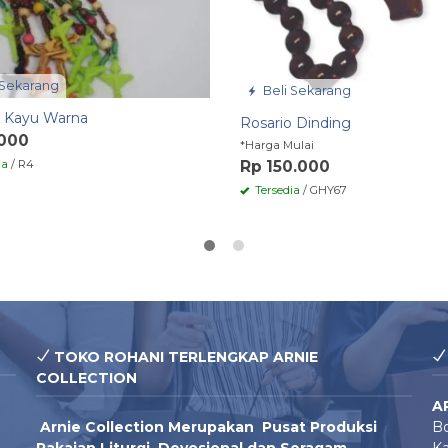
 Sekarang
Beli Sekarang
o Kayu Warna
Rosario Dinding
.000
*Harga Mulai
ia
/ R4
Rp 150.000
Tersedia
/ GHY67
TOKO ROHANI TERLENGKAP ARNIE
COLLECTION
A
Arnie Colle
ction Merupakan Pusat Produksi
Bo
Pakaian Liturgi, Devosional dan Seragam
Ka