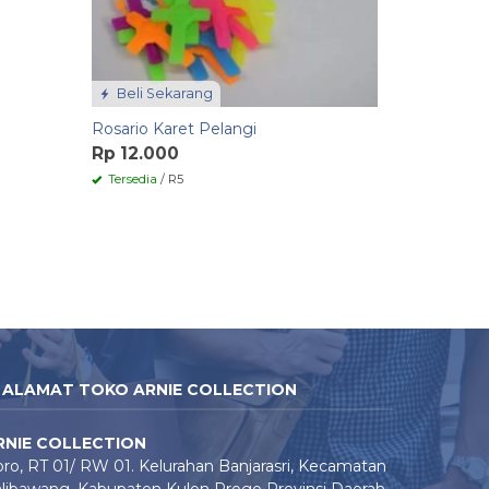
Beli Sekarang
Rosario Karet Pelangi
Rp 12.000
Tersedia
/ R5
ALAMAT TOKO ARNIE COLLECTION
RNIE COLLECTION
ro, RT 01/ RW 01. Kelurahan Banjarasri, Kecamatan
libawang, Kabupaten Kulon Progo Provinsi Daerah