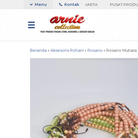
OKO ARNIE COLLECTION-BORO, YOGYAKARTA
Menu
Kontak
PUSAT PRODUKSI PA
Beranda
»
Aksesoris Rohani
»
Rosario
»
Rosario Mutiara 