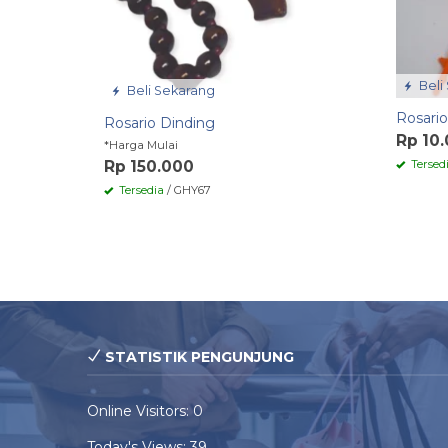
Beli
Beli Sekarang
Rosario
Rosario Dinding
Rp 10
*Harga Mulai
Tersed
Rp 150.000
Tersedia
/ GHY67
STATISTIK PENGUNJUNG
Online Visitors:
0
Today's Views:
39