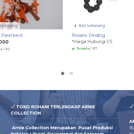
 Sekarang
Beli Sekarang
 Parel kecil
Rosario Dinding
*Harga Hubungi CS
.000
Tersedia
/ R7
ia
/ R3
TOKO ROHANI TERLENGKAP ARNIE
COLLECTION
A
Arnie Colle
ction Merupakan Pusat Produksi
Bo
Pakaian Liturgi, Devosional dan Seragam
Ka