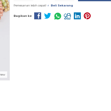
Pemesanan lebih cepat!
Beli Sekarang
Bagikan ke
view