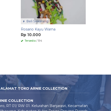
Beli Sekarang
Rosario Kayu Warna
Rp 10.000
Tersedia
/ R4
ALAMAT TOKO ARNIE COLLECTION
RNIE COLLECTION
ro, RT 01/ RW 01. Kelurahan Banjarasri, Kecamatan
libawang, Kabupaten Kulon Progo Provinsi Daerah