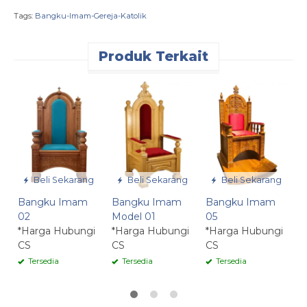
Tags:
Bangku-Imam-Gereja-Katolik
Produk Terkait
B
0
*
C
Beli Sekarang
Beli Sekarang
Beli Sekarang
Bangku Imam
Bangku Imam
Bangku Imam
02
Model 01
05
*Harga Hubungi
*Harga Hubungi
*Harga Hubungi
CS
CS
CS
Tersedia
Tersedia
Tersedia