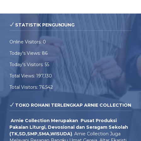
STATISTIK PENGUNJUNG
Online Visitors:
0
Today's Views:
86
Today's Visitors:
55
Total Views:
197,130
Total Visitors:
76,542
TOKO ROHANI TERLENGKAP ARNIE COLLECTION
Arnie Colle
ction Merupakan Pusat Produksi
Pakaian Liturgi, Devosional dan Seragam Sekolah
(TK,SD,SMP,SMA,WISUDA)
. Arnie Collection Juga
Melayani Pesanan Bangku Umat Gereja, Altar Ekaristi,