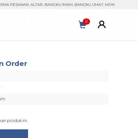
ESANAN: ALTAR, BANGKU IMAM, BANGKU UMAT, MONSTRAN, KACA PATR
0
n Order
r
am
an produk ini.