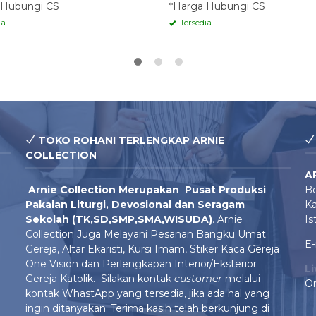
 Hubungi CS
*Harga Hubungi CS
ia
Tersedia
TOKO ROHANI TERLENGKAP ARNIE
COLLECTION
A
Arnie Colle
ction Merupakan Pusat Produksi
Bo
Pakaian Liturgi, Devosional dan Seragam
Ka
Sekolah (TK,SD,SMP,SMA,WISUDA)
. Arnie
Is
Collection Juga Melayani Pesanan Bangku Umat
E-
Gereja, Altar Ekaristi, Kursi Imam, Stiker Kaca Gereja
One Vision dan Perlengkapan Interior/Eksterior
L
Gereja Katolik. Silakan kontak
customer
melalui
On
kontak WhastApp yang tersedia, jika ada hal yang
ingin ditanyakan. Terima kasih telah berkunjung di