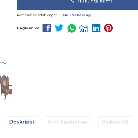
Hubungi Kami
Pemesanan lebih cepat!
Beli Sekarang
Bagikan ke
view
Deskripsi
Info Tambahan
Diskusi (0)