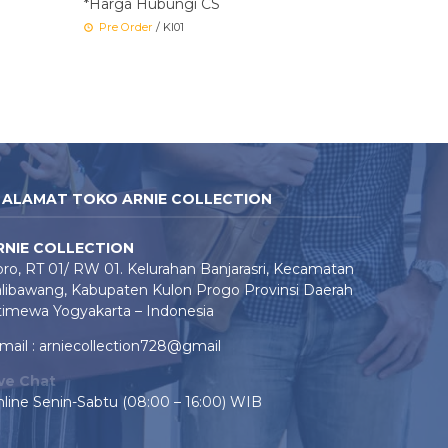
*Harga Hubungi CS
Pre Order
/ KI01
ALAMAT TOKO ARNIE COLLECTION
RNIE COLLECTION
ro, RT 01/ RW 01. Kelurahan Banjarasri, Kecamatan
libawang, Kabupaten Kulon Progo Provinsi Daerah
timewa Yogyakarta – Indonesia
mail : arniecollection728@gmail
ive Chat
line Senin-Sabtu (08:00 – 16:00) WIB