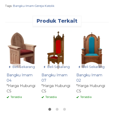
Tags:
Bangku-Imam-Gereja-Katolik
Produk Terkait
B
0
*
C
Beli Sekarang
Beli Sekarang
Beli Sekarang
Bangku Imam
Bangku Imam
Bangku Imam
04
07
02
*Harga Hubungi
*Harga Hubungi
*Harga Hubungi
CS
CS
CS
Tersedia
Tersedia
Tersedia