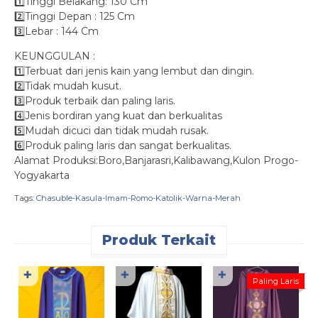
1️⃣Tinggi Belakang: 130 Cm
2️⃣Tinggi Depan : 125 Cm
3️⃣Lebar : 144 Cm
KEUNGGULAN :
1️⃣Terbuat dari jenis kain yang lembut dan dingin.
2️⃣Tidak mudah kusut.
3️⃣Produk terbaik dan paling laris.
4️⃣Jenis bordiran yang kuat dan berkualitas
5️⃣Mudah dicuci dan tidak mudah rusak.
6️⃣Produk paling laris dan sangat berkualitas.
Alamat Produksi:Boro,Banjarasri,Kalibawang,Kulon Progo-
Yogyakarta
Tags:
Chasuble-Kasula-Imam-Romo-Katolik-Warna-Merah
Produk Terkait
✚
✚
✚
K
Paling Laris
W
R