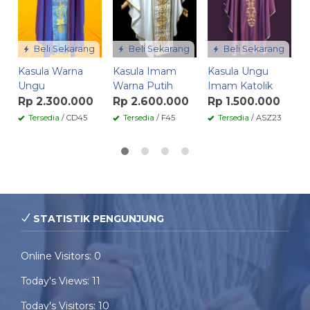
Beli Sekarang
Beli Sekarang
Beli Sekarang
Kasula Warna
Kasula Imam
Kasula Ungu
Ungu
Warna Putih
Imam Katolik
Rp 2.300.000
Rp 2.600.000
Rp 1.500.000
Tersedia
/ CD45
Tersedia
/ F45
Tersedia
/ ASZ23
STATISTIK PENGUNJUNG
Online Visitors:
0
Today's Views:
11
Today's Visitors:
10