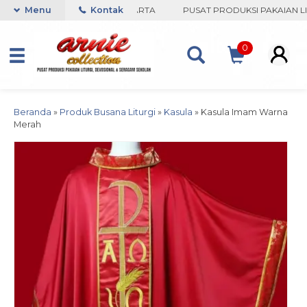
COLLECTION-BORO, YOGYAKARTA
Menu
Kontak
PUSAT PRODUKSI PAKAIAN LIT
0
Beranda
»
Produk Busana Liturgi
»
Kasula
»
Kasula Imam Warna
Merah