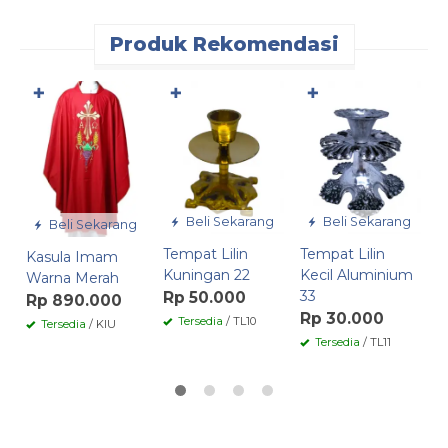
Produk Rekomendasi
✚
✚
✚
K
U
R
Beli Sekarang
Beli Sekarang
Beli Sekarang
Tempat Lilin
Tempat Lilin
Kasula Imam
Kuningan 22
Kecil Aluminium
Warna Merah
33
Rp 50.000
Rp 890.000
Rp 30.000
Tersedia
/ TL10
Tersedia
/ KIU
Tersedia
/ TL11