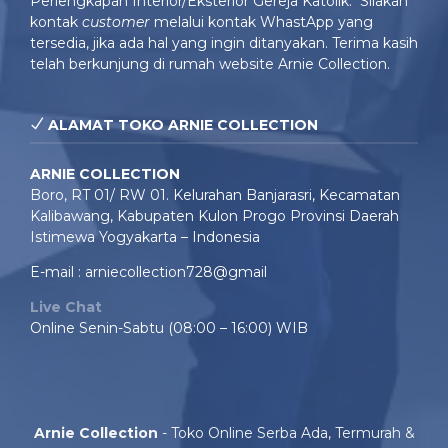
Perlengkapan Interior/Eksterior Gereja Katolik. Silakan
kontak
customer
melalui kontak WhastApp yang
tersedia, jika ada hal yang ingin ditanyakan. Terima kasih
telah berkunjung di rumah website Arnie Collection.
ALAMAT TOKO ARNIE COLLECTION
ARNIE COLLECTION
Boro, RT 01/ RW 01. Kelurahan Banjarasri, Kecamatan
Kalibawang, Kabupaten Kulon Progo Provinsi Daerah
Istimewa Yogyakarta – Indonesia
E-mail : arniecollection728@gmail
Live Chat
Online Senin-Sabtu (08:00 – 16:00) WIB
Arnie Collection
- Toko Online Serba Ada, Termurah &