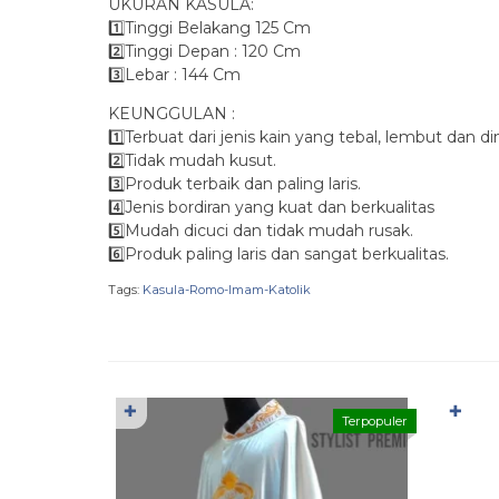
UKURAN KASULA:
1️⃣Tinggi Belakang 125 Cm
2️⃣Tinggi Depan : 120 Cm
3️⃣Lebar : 144 Cm
KEUNGGULAN :
1️⃣Terbuat dari jenis kain yang tebal, lembut dan di
2️⃣Tidak mudah kusut.
3️⃣Produk terbaik dan paling laris.
4️⃣Jenis bordiran yang kuat dan berkualitas
5️⃣Mudah dicuci dan tidak mudah rusak.
6️⃣Produk paling laris dan sangat berkualitas.
Tags:
Kasula-Romo-Imam-Katolik
✚
✚
Terpopuler