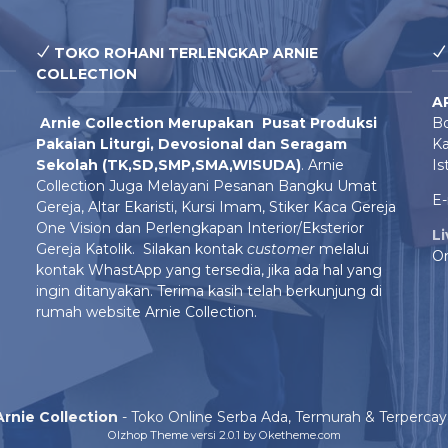
TOKO ROHANI TERLENGKAP ARNIE
COLLECTION
A
Arnie Colle
ction Merupakan Pusat Produksi
Bo
Pakaian Liturgi, Devosional dan Seragam
Ka
Sekolah (TK,SD,SMP,SMA,WISUDA)
. Arnie
Is
Collection Juga Melayani Pesanan Bangku Umat
E-
Gereja, Altar Ekaristi, Kursi Imam, Stiker Kaca Gereja
One Vision dan Perlengkapan Interior/Eksterior
L
Gereja Katolik. Silakan kontak
customer
melalui
On
kontak WhastApp yang tersedia, jika ada hal yang
ingin ditanyakan. Terima kasih telah berkunjung di
rumah website Arnie Collection.
Arnie Collection
- Toko Online Serba Ada, Termurah & Terpercay
Olzhop Theme
versi 2.0.1 by Oketheme.com