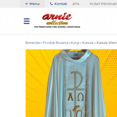
O ARNIE COLLECTION-BORO, YOGYAKARTA
Menu
Kontak
PUSAT PRODUKSI PAKA
Beranda
»
Produk Busana Liturgi
»
Kasula
»
Kasula Warn