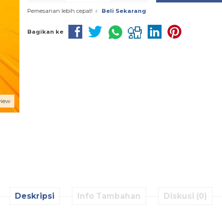
Pemesanan lebih cepat!
Beli Sekarang
Bagikan ke
view
Deskripsi
Info Tambahan
Diskusi (0)