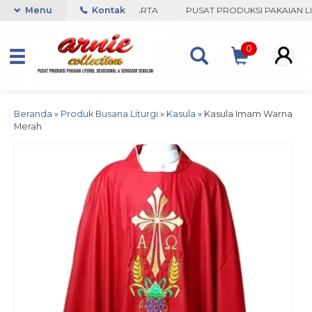
 COLLECTION-BORO, YOGYAKARTA
Menu
Kontak
PUSAT PRODUKSI PAKAIAN LIT
0
Beranda
»
Produk Busana Liturgi
»
Kasula
»
Kasula Imam Warna
Merah