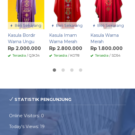
H
R
Beli Sekarang
Beli Sekarang
Beli Sekarang
Kasula Bordir
Kasula Imam
Kasula Warna
Warna Ungu
Warna Merah
Merah
Rp 2.000.000
Rp 2.800.000
Rp 1.800.000
Tersedia
/ QJK34
Tersedia
/ KO78
Tersedia
/ SD54
STATISTIK PENGUNJUNG
Online Visitors:
0
Today's Views:
19