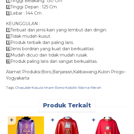
1️⃣Tinggi Belakang: 130 Cm
2️⃣Tinggi Depan : 125 Cm
3️⃣Lebar : 144 Cm
KEUNGGULAN :
1️⃣Terbuat dari jenis kain yang lembut dan dingin.
2️⃣Tidak mudah kusut.
3️⃣Produk terbaik dan paling laris.
4️⃣Jenis bordiran yang kuat dan berkualitas
5️⃣Mudah dicuci dan tidak mudah rusak.
6️⃣Produk paling laris dan sangat berkualitas.
Alamat Produksi:Boro,Banjarasri,Kalibawang,Kulon Progo-
Yogyakarta
Tags:
Chasuble-Kasula-Imam-Romo-Katolik-Warna-Merah
Produk Terkait
✚
✚
✚
K
K