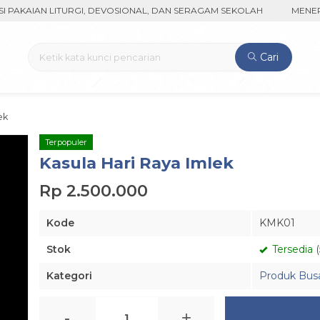
AIAN LITURGI, DEVOSIONAL, DAN SERAGAM SEKOLAH
MENERIMA P
Cari
ek
Terpopuler
Kasula Hari Raya Imlek
Rp 2.500.000
Kode
KMK01
Stok
Tersedia
(
Kategori
Produk Busa
-
+