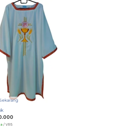
 Sekarang
ik
0.000
ia
/ VR5