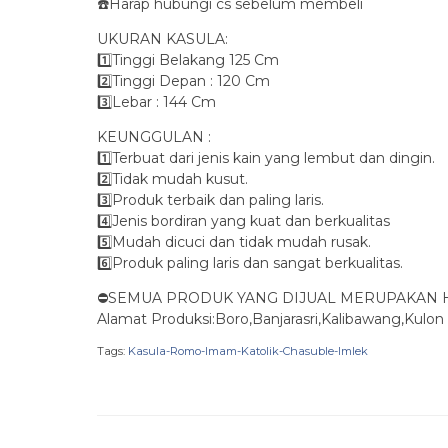
☎️Harap hubungi cs sebelum membeli
UKURAN KASULA:
1️⃣Tinggi Belakang 125 Cm
2️⃣Tinggi Depan : 120 Cm
3️⃣Lebar : 144 Cm
KEUNGGULAN :
1️⃣Terbuat dari jenis kain yang lembut dan dingin.
2️⃣Tidak mudah kusut.
3️⃣Produk terbaik dan paling laris.
4️⃣Jenis bordiran yang kuat dan berkualitas
5️⃣Mudah dicuci dan tidak mudah rusak.
6️⃣Produk paling laris dan sangat berkualitas.
⛔SEMUA PRODUK YANG DIJUAL MERUPAKAN H
Alamat Produksi:Boro,Banjarasri,Kalibawang,Kulon
Tags:
Kasula-Romo-Imam-Katolik-Chasuble-Imlek