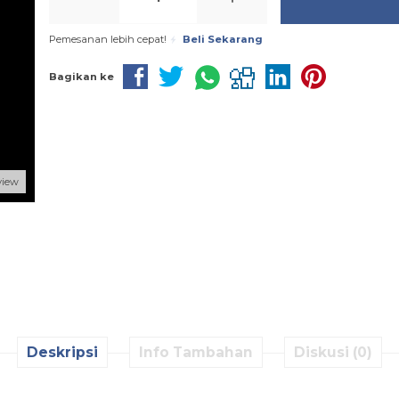
Pemesanan lebih cepat!
Beli Sekarang
Bagikan ke
view
Deskripsi
Info Tambahan
Diskusi (0)