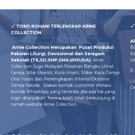
TOKO ROHANI TERLENGKAP ARNIE
COLLECTION
A
Arnie Colle
ction Merupakan Pusat Produksi
Bo
Pakaian Liturgi, Devosional dan Seragam
Ka
Sekolah (TK,SD,SMP,SMA,WISUDA)
. Arnie
Is
Collection Juga Melayani Pesanan Bangku Umat
E-
Gereja, Altar Ekaristi, Kursi Imam, Stiker Kaca Gereja
One Vision dan Perlengkapan Interior/Eksterior
L
Gereja Katolik. Silakan kontak
customer
melalui
On
kontak WhastApp yang tersedia, jika ada hal yang
ingin ditanyakan. Terima kasih telah berkunjung di
rumah website Arnie Collection.