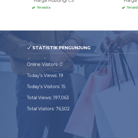
*Harga Hubungi CS
*Harga
Tersedia
Tersed
STATISTIK PENGUNJUNG
Online Visitors:
0
Today's Views:
19
Today's Visitors:
15
Total Views:
197,063
Total Visitors:
76,502