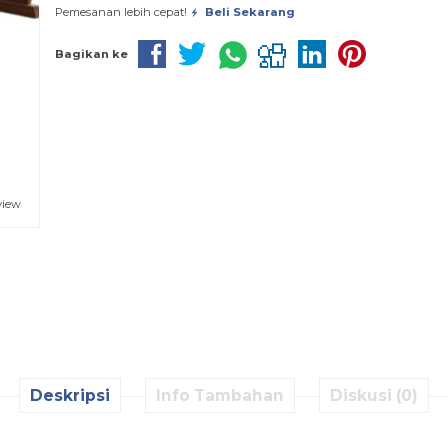
Pemesanan lebih cepat!
Beli Sekarang
Bagikan ke
view
Deskripsi
Info Tambahan
Diskusi (0)