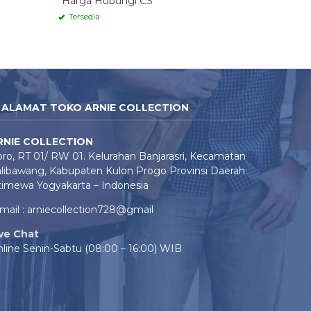
*Harga Hubungi CS
Tersedia
ALAMAT TOKO ARNIE COLLECTION
RNIE COLLECTION
ro, RT 01/ RW 01. Kelurahan Banjarasri, Kecamatan
libawang, Kabupaten Kulon Progo Provinsi Daerah
timewa Yogyakarta – Indonesia
mail : arniecollection728@gmail
ive Chat
line Senin-Sabtu (08:00 – 16:00) WIB