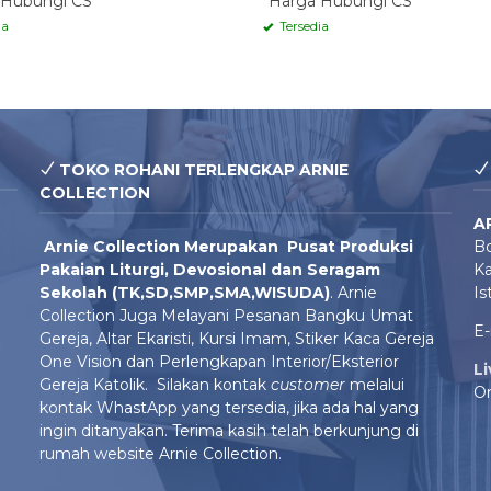
 Hubungi CS
*Harga Hubungi CS
ia
Tersedia
TOKO ROHANI TERLENGKAP ARNIE
COLLECTION
A
Arnie Colle
ction Merupakan Pusat Produksi
Bo
Pakaian Liturgi, Devosional dan Seragam
Ka
Sekolah (TK,SD,SMP,SMA,WISUDA)
. Arnie
Is
Collection Juga Melayani Pesanan Bangku Umat
E-
Gereja, Altar Ekaristi, Kursi Imam, Stiker Kaca Gereja
One Vision dan Perlengkapan Interior/Eksterior
L
Gereja Katolik. Silakan kontak
customer
melalui
On
kontak WhastApp yang tersedia, jika ada hal yang
ingin ditanyakan. Terima kasih telah berkunjung di
rumah website Arnie Collection.