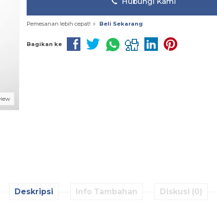
Hubungi Kami
Pemesanan lebih cepat!
Beli Sekarang
Bagikan ke
view
Deskripsi
Info Tambahan
Diskusi (0)