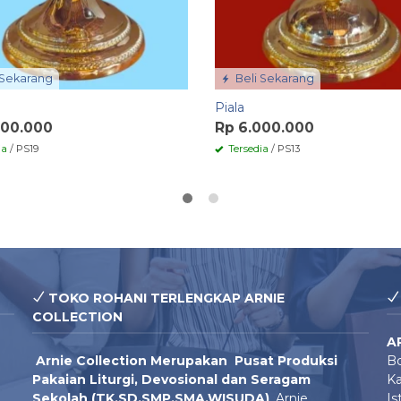
 Sekarang
Beli Sekarang
Piala
000.000
Rp 6.000.000
ia
/ PS19
Tersedia
/ PS13
TOKO ROHANI TERLENGKAP ARNIE
COLLECTION
A
Arnie Colle
ction Merupakan Pusat Produksi
Bo
Pakaian Liturgi, Devosional dan Seragam
Ka
Sekolah (TK,SD,SMP,SMA,WISUDA)
. Arnie
Is