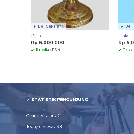
Beli Sekarang
Beli
Piala
Piala
Rp 6.000.000
Rp 6.
Tersedia
/ PS14
Tersed
STATISTIK PENGUNJUNG
Online Visitors:
0
Today's Views:
38