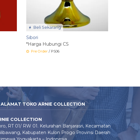
Beli Sekarang
Sibori
*Harga Hubungi CS
Pre Order
/ PS06
ALAMAT TOKO ARNIE COLLECTION
RNIE COLLECTION
ro, RT 01/ RW 01. Kelurahan Banjarasri, Kecamatan
libawang, Kabupaten Kulon Progo Provinsi Daerah
timewa Yogyakarta – Indonesia