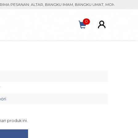
PESANAN: ALTAR, BANGKU IMAM, BANGKU UMAT, MONSTRAN, KACA PAT
0
r
bori
an produk ini.