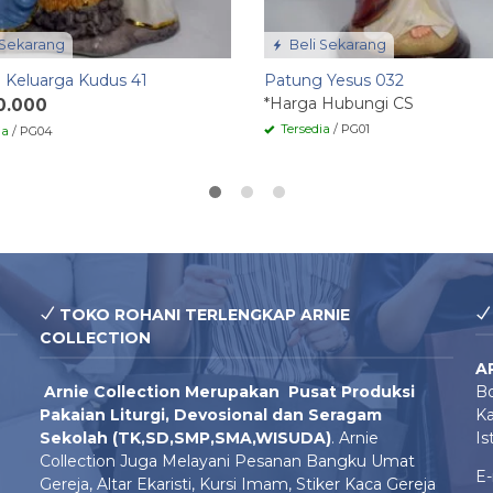
 Sekarang
Beli Sekarang
 Keluarga Kudus 41
Patung Yesus 032
*Harga Hubungi CS
0.000
Tersedia
/ PG01
ia
/ PG04
TOKO ROHANI TERLENGKAP ARNIE
COLLECTION
A
Arnie Colle
ction Merupakan Pusat Produksi
Bo
Pakaian Liturgi, Devosional dan Seragam
Ka
Sekolah (TK,SD,SMP,SMA,WISUDA)
. Arnie
Is
Collection Juga Melayani Pesanan Bangku Umat
E-
Gereja, Altar Ekaristi, Kursi Imam, Stiker Kaca Gereja