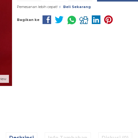
Pemesanan lebih cepat!
Beli Sekarang
Bagikan ke
view
Deskripsi
Info Tambahan
Diskusi (0)