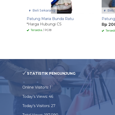
Beli Sekarang
Beli
Patung Maria Bunda Ratu
Patung
*Harga Hubungi CS
Rp 20
Tersedia
/ PG18
Tersed
STATISTIK PENGUNJUNG
Online Visitors:
1
Today's Views:
46
Today's Visitors:
27
Total Views:
197,090