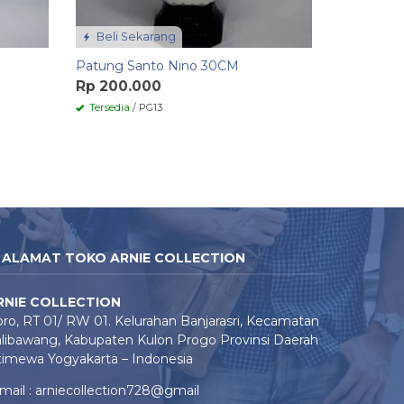
Beli Sekarang
Patung Santo Nino 30CM
Rp 200.000
Tersedia
/ PG13
ALAMAT TOKO ARNIE COLLECTION
RNIE COLLECTION
ro, RT 01/ RW 01. Kelurahan Banjarasri, Kecamatan
libawang, Kabupaten Kulon Progo Provinsi Daerah
timewa Yogyakarta – Indonesia
mail : arniecollection728@gmail