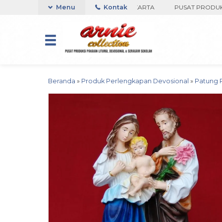
KO ARNIE COLLECTION-BORO, YOGYAKARTA
Menu
Kontak
PUSAT PRODUKSI PA
Beranda
»
Produk Perlengkapan Devosional
»
Patung 