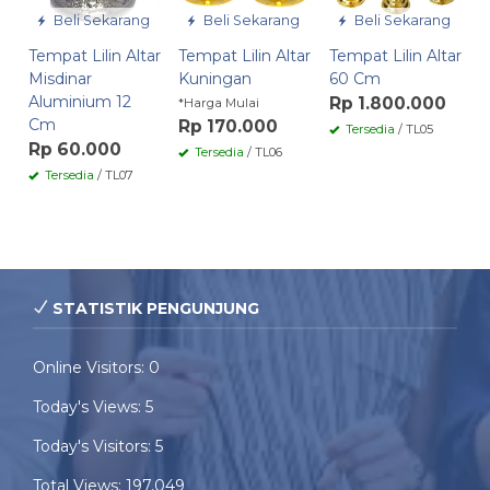
Beli Sekarang
Beli Sekarang
Beli Sekarang
Tempat Lilin Altar
Tempat Lilin Altar
Tempat Lilin Altar
Misdinar
Kuningan
60 Cm
Aluminium 12
Rp 1.800.000
*Harga Mulai
Cm
Rp 170.000
Tersedia
/ TL05
Rp 60.000
Tersedia
/ TL06
Tersedia
/ TL07
STATISTIK PENGUNJUNG
Online Visitors:
0
Today's Views:
5
Today's Visitors:
5
Total Views:
197,049