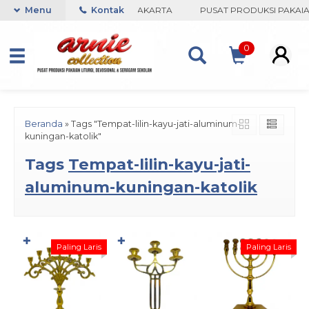
NIE COLLECTION-BORO, YOGYAKARTA
Menu
Kontak
PUSAT PRODUKSI PAKAIAN 
0
Beranda
»
Tags "Tempat-lilin-kayu-jati-aluminum-
kuningan-katolik"
Tags
Tempat-lilin-kayu-jati-
aluminum-kuningan-katolik
✚
✚
Paling Laris
Paling Laris