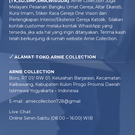
(TK,SD,SMP,SMA,WISUDA)
. Arnie Collection Juga
Melayani Pesanan Bangku Umat Gereja, Altar Ekaristi,
Kursi Imam, Stiker Kaca Gereja One Vision dan
Perlengkapan Interior/Eksterior Gereja Katolik. Silakan
kontak
customer
melalui kontak WhastApp yang
tersedia, jika ada hal yang ingin ditanyakan. Terima kasih
telah berkunjung di rumah website Arnie Collection.
ALAMAT TOKO ARNIE COLLECTION
ARNIE COLLECTION
Boro, RT 01/ RW 01. Kelurahan Banjarasri, Kecamatan
Kalibawang, Kabupaten Kulon Progo Provinsi Daerah
Istimewa Yogyakarta – Indonesia
E-mail : arniecollection728@gmail
Live Chat
Online Senin-Sabtu (08:00 – 16:00) WIB