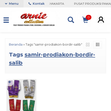
ARNIE COLLECTION-BORO, YOGYAKARTA
Menu
Kontak
PUSAT PRODUKSI PAKAIA
0
Beranda
»
Tags "samir-prodiakon-bordir-salib"
Tags
samir-prodiakon-bordir-
salib
✚