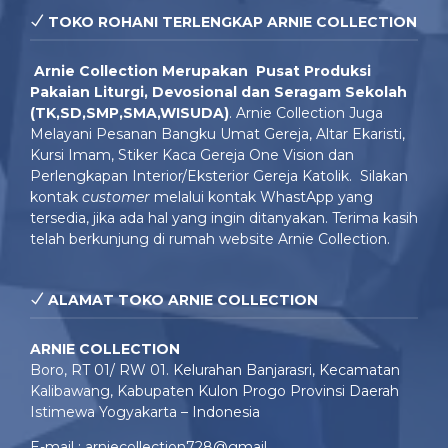
TOKO ROHANI TERLENGKAP ARNIE COLLECTION
Arnie Colle
ction Merupakan Pusat Produksi
Pakaian Liturgi, Devosional dan Seragam Sekolah
(TK,SD,SMP,SMA,WISUDA)
. Arnie Collection Juga
Melayani Pesanan Bangku Umat Gereja, Altar Ekaristi,
Kursi Imam, Stiker Kaca Gereja One Vision dan
Perlengkapan Interior/Eksterior Gereja Katolik. Silakan
kontak
customer
melalui kontak WhastApp yang
tersedia, jika ada hal yang ingin ditanyakan. Terima kasih
telah berkunjung di rumah website Arnie Collection.
ALAMAT TOKO ARNIE COLLECTION
ARNIE COLLECTION
Boro, RT 01/ RW 01. Kelurahan Banjarasri, Kecamatan
Kalibawang, Kabupaten Kulon Progo Provinsi Daerah
Istimewa Yogyakarta – Indonesia
E-mail : arniecollection728@gmail