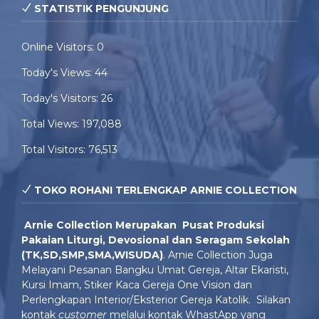
STATISTIK PENGUNJUNG
Online Visitors:
0
Today's Views:
44
Today's Visitors:
26
Total Views:
197,088
Total Visitors:
76,513
TOKO ROHANI TERLENGKAP ARNIE COLLECTION
Arnie Colle
ction Merupakan Pusat Produksi
Pakaian Liturgi, Devosional dan Seragam Sekolah
(TK,SD,SMP,SMA,WISUDA)
. Arnie Collection Juga
Melayani Pesanan Bangku Umat Gereja, Altar Ekaristi,
Kursi Imam, Stiker Kaca Gereja One Vision dan
Perlengkapan Interior/Eksterior Gereja Katolik. Silakan
kontak
customer
melalui kontak WhastApp yang