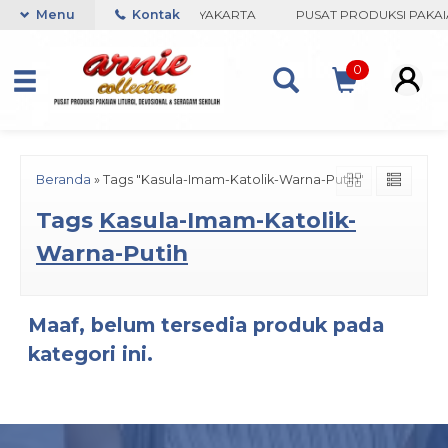
RNIE COLLECTION-BORO, YOGYAKARTA
Menu
Kontak
PUSAT PRODUKSI PAKAIA
0
Beranda
»
Tags "Kasula-Imam-Katolik-Warna-Putih"
Tags
Kasula-Imam-Katolik-
Warna-Putih
Maaf, belum tersedia produk pada
kategori ini.