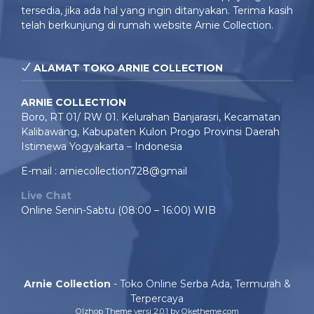
tersedia, jika ada hal yang ingin ditanyakan. Terima kasih
telah berkunjung di rumah website Arnie Collection.
ALAMAT TOKO ARNIE COLLECTION
ARNIE COLLECTION
Boro, RT 01/ RW 01. Kelurahan Banjarasri, Kecamatan
Kalibawang, Kabupaten Kulon Progo Provinsi Daerah
Istimewa Yogyakarta – Indonesia
E-mail : arniecollection728@gmail
Live Chat
Online Senin-Sabtu (08:00 – 16:00) WIB
Arnie Collection
- Toko Online Serba Ada, Termurah &
Terpercaya
Olzhop Theme
versi 2.0.1 by Oketheme.com