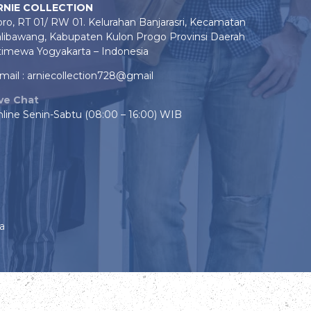
RNIE COLLECTION
ro, RT 01/ RW 01. Kelurahan Banjarasri, Kecamatan
libawang, Kabupaten Kulon Progo Provinsi Daerah
timewa Yogyakarta – Indonesia
mail : arniecollection728@gmail
ive Chat
line Senin-Sabtu (08:00 – 16:00) WIB
a