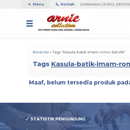
ORO, YOGYAKARTA
Menu
PUSAT PRODUKSI PAKAIAN LITURGI, DEVOSIO
Kontak
Beranda
»
Tags "Kasula-batik-imam-romo-katolik"
Tags
Kasula-batik-imam-rom
Maaf, belum tersedia produk pada
STATISTIK PENGUNJUNG