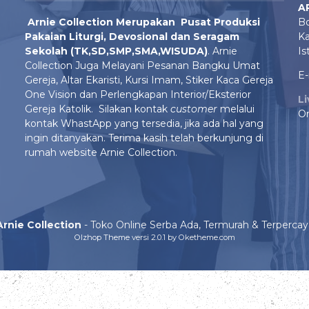
A
Arnie Colle
ction Merupakan Pusat Produksi
Bo
Pakaian Liturgi, Devosional dan Seragam
Ka
Sekolah (TK,SD,SMP,SMA,WISUDA)
. Arnie
Is
Collection Juga Melayani Pesanan Bangku Umat
E-
Gereja, Altar Ekaristi, Kursi Imam, Stiker Kaca Gereja
One Vision dan Perlengkapan Interior/Eksterior
L
Gereja Katolik. Silakan kontak
customer
melalui
On
kontak WhastApp yang tersedia, jika ada hal yang
ingin ditanyakan. Terima kasih telah berkunjung di
rumah website Arnie Collection.
Arnie Collection
- Toko Online Serba Ada, Termurah & Terpercay
Olzhop Theme
versi 2.0.1 by Oketheme.com