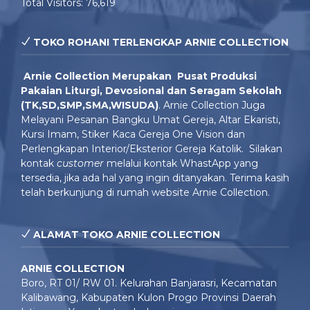
Total Visitors:
76,619
TOKO ROHANI TERLENGKAP ARNIE COLLECTION
Arnie Colle
ction Merupakan Pusat Produksi
Pakaian Liturgi, Devosional dan Seragam Sekolah
(TK,SD,SMP,SMA,WISUDA)
. Arnie Collection Juga
Melayani Pesanan Bangku Umat Gereja, Altar Ekaristi,
Kursi Imam, Stiker Kaca Gereja One Vision dan
Perlengkapan Interior/Eksterior Gereja Katolik. Silakan
kontak
customer
melalui kontak WhastApp yang
tersedia, jika ada hal yang ingin ditanyakan. Terima kasih
telah berkunjung di rumah website Arnie Collection.
ALAMAT TOKO ARNIE COLLECTION
ARNIE COLLECTION
Boro, RT 01/ RW 01. Kelurahan Banjarasri, Kecamatan
Kalibawang, Kabupaten Kulon Progo Provinsi Daerah