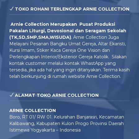
TOKO ROHANI TERLENGKAP ARNIE COLLECTION
Arnie Colle
ction Merupakan Pusat Produksi
Pakaian Liturgi, Devosional dan Seragam Sekolah
(TK,SD,SMP,SMA,WISUDA)
. Arnie Collection Juga
Melayani Pesanan Bangku Umat Gereja, Altar Ekaristi,
Kursi Imam, Stiker Kaca Gereja One Vision dan
Perlengkapan Interior/Eksterior Gereja Katolik. Silakan
kontak
customer
melalui kontak WhastApp yang
tersedia, jika ada hal yang ingin ditanyakan. Terima kasih
telah berkunjung di rumah website Arnie Collection.
ALAMAT TOKO ARNIE COLLECTION
ARNIE COLLECTION
Boro, RT 01/ RW 01. Kelurahan Banjarasri, Kecamatan
Kalibawang, Kabupaten Kulon Progo Provinsi Daerah
Istimewa Yogyakarta – Indonesia