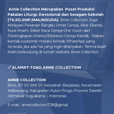
Arnie Colle
ction Merupakan Pusat Produksi
Pakaian Liturgi, Devosional dan Seragam Sekolah
(TK,SD,SMP,SMA,WISUDA)
. Arnie Collection Juga
Melayani Pesanan Bangku Umat Gereja, Altar Ekaristi,
Kursi Imam, Stiker Kaca Gereja One Vision dan
Perlengkapan Interior/Eksterior Gereja Katolik. Silakan
kontak
customer
melalui kontak WhastApp yang
tersedia, jika ada hal yang ingin ditanyakan. Terima kasih
telah berkunjung di rumah website Arnie Collection.
ALAMAT TOKO ARNIE COLLECTION
ARNIE COLLECTION
Boro, RT 01/ RW 01. Kelurahan Banjarasri, Kecamatan
Kalibawang, Kabupaten Kulon Progo Provinsi Daerah
Istimewa Yogyakarta – Indonesia
E-mail : arniecollection728@gmail
Live Chat