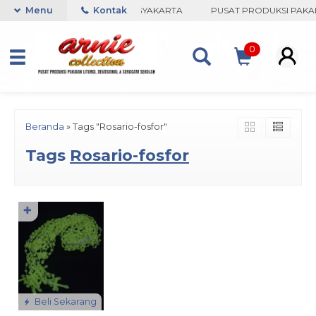
ARNIE COLLECTION-BORO, YOGYAKARTA
Menu
Kontak
PUSAT PRODUKSI PAKAIA
0
Beranda
»
Tags "Rosario-fosfor"
Tags
Rosario-fosfor
✚
Beli Sekarang