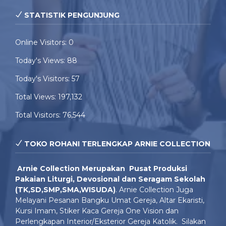
STATISTIK PENGUNJUNG
Online Visitors:
0
Today's Views:
88
Today's Visitors:
57
Total Views:
197,132
Total Visitors:
76,544
TOKO ROHANI TERLENGKAP ARNIE COLLECTION
Arnie Colle
ction Merupakan Pusat Produksi
Pakaian Liturgi, Devosional dan Seragam Sekolah
(TK,SD,SMP,SMA,WISUDA)
. Arnie Collection Juga
Melayani Pesanan Bangku Umat Gereja, Altar Ekaristi,
Kursi Imam, Stiker Kaca Gereja One Vision dan
Perlengkapan Interior/Eksterior Gereja Katolik. Silakan